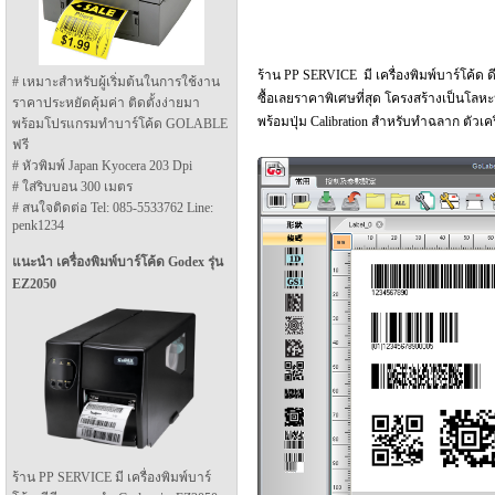
ร้าน PP SERVICE มี เครื่องพิมพ์บาร์โค้
# เหมาะสำหรับผู้เริ่มต้นในการใช้งาน
ซื้อเลยราคาพิเศษที่สุด โครงสร้างเป็นโลหะ
ราคาประหยัดคุ้มค่า ติดตั้งง่ายมา
พร้อมปุ่ม Calibration สำหรับทำฉลาก ตัวเ
พร้อมโปรแกรมทำบาร์โค้ด GOLABLE
ฟรี
# หัวพิมพ์ Japan Kyocera 203 Dpi
# ใส่ริบบอน 300 เมตร
# สนใจติดต่อ Tel: 085-5533762 Line:
penk1234
แนะนำ เครื่องพิมพ์บาร์โค้ด Godex รุ่น
EZ2050
ร้าน PP SERVICE มี เครื่องพิมพ์บาร์