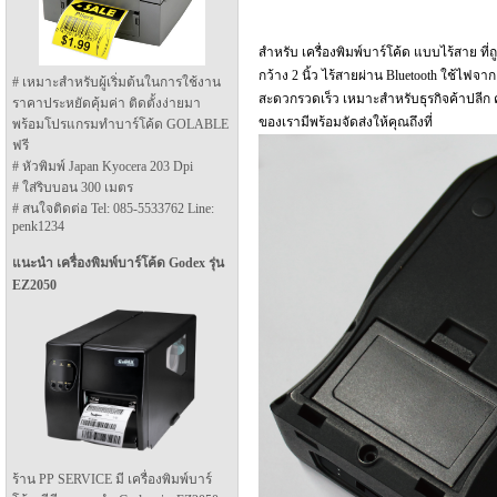
สำหรับ เครื่องพิมพ์บาร์โค้ด แบบไร้สาย ที
กว้าง 2 นิ้ว ไร้สายผ่าน Bluetooth ใช้ไฟจ
# เหมาะสำหรับผู้เริ่มต้นในการใช้งาน
สะดวกรวดเร็ว เหมาะสำหรับธุรกิจค้าปลีก ค
ราคาประหยัดคุ้มค่า ติดตั้งง่ายมา
ของเรามีพร้อมจัดส่งให้คุณถึงที่
พร้อมโปรแกรมทำบาร์โค้ด GOLABLE
ฟรี
# หัวพิมพ์ Japan Kyocera 203 Dpi
# ใส่ริบบอน 300 เมตร
# สนใจติดต่อ Tel: 085-5533762 Line:
penk1234
แนะนำ เครื่องพิมพ์บาร์โค้ด Godex รุ่น
EZ2050
ร้าน PP SERVICE มี เครื่องพิมพ์บาร์