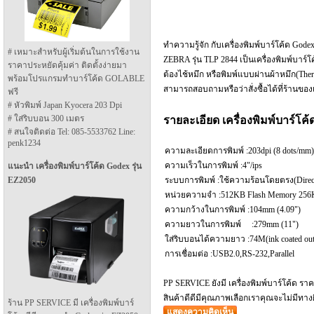
ทำความรู้จัก กับเครื่องพิมพ์บาร์โค้ด Go
# เหมาะสำหรับผู้เริ่มต้นในการใช้งาน
ZEBRA รุ่น TLP 2844 เป็นเครื่องพิมพ์บาร์
ราคาประหยัดคุ้มค่า ติดตั้งง่ายมา
ต้องไช้หมึก หรือพิมพ์แบบผ่านผ้าหมึก(Therma
พร้อมโปรแกรมทำบาร์โค้ด GOLABLE
สามารถสอบถามหรือว่าสั่งซื้อได้ที่ร้านของ
ฟรี
# หัวพิมพ์ Japan Kyocera 203 Dpi
# ใส่ริบบอน 300 เมตร
รายละเอียด เครื่องพิมพ์บาร์โค
# สนใจติดต่อ Tel: 085-5533762 Line:
penk1234
ความละเอียดการพิมพ์ :203dpi (8 dots/mm)
ความเร็วในการพิมพ์ :4"/ips
แนะนำ เครื่องพิมพ์บาร์โค้ด Godex รุ่น
ระบบการพิมพ์ :ใช้ความร้อนโดยตรง(Direct 
EZ2050
หน่วยความจำ :512KB Flash Memory 2
ความกว้างในการพิมพ์ :104mm (4.09")
ความยาวในการพิมพ์ :279mm
ใส่ริบบอนได้ความยาว :74M(ink coated out
การเชื่อมต่อ :USB2.0,RS-232,Parallel
PP SERVICE ยังมี เครื่องพิมพ์บาร์โค้ด ร
สินค้าดีดีมีคุณภาพเลือกเราคุณจะไม่มีทา
ร้าน PP SERVICE มี เครื่องพิมพ์บาร์
แสดงความคิดเห็น