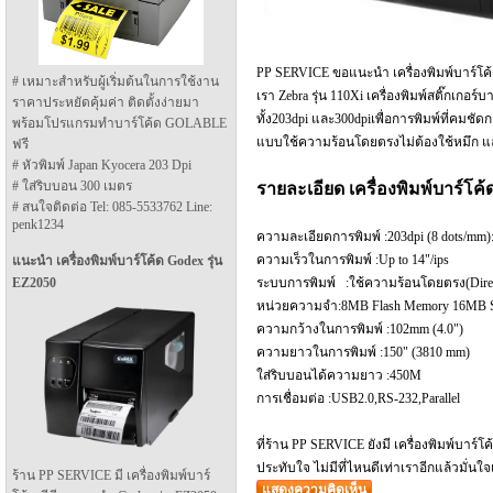
PP SERVICE ขอแนะนำ เครื่องพิมพ์บาร์โค
# เหมาะสำหรับผู้เริ่มต้นในการใช้งาน
เรา Zebra รุ่น 110Xi เครื่องพิมพ์สติ๊กเกอร
ราคาประหยัดคุ้มค่า ติดตั้งง่ายมา
ทั้ง203dpi และ300dpiเพื่อการพิมพ์ที่คมชัดก
พร้อมโปรแกรมทำบาร์โค้ด GOLABLE
แบบใช้ความร้อนโดยตรงไม่ต้องใช้หมึก แ
ฟรี
# หัวพิมพ์ Japan Kyocera 203 Dpi
# ใส่ริบบอน 300 เมตร
รายละเอียด เครื่องพิมพ์บาร์โค
# สนใจติดต่อ Tel: 085-5533762 Line:
penk1234
ความละเอียดการพิมพ์ :203dpi (8 dots/mm):
ความเร็วในการพิมพ์ :Up to 14"/ips
แนะนำ เครื่องพิมพ์บาร์โค้ด Godex รุ่น
ระบบการพิมพ์ :ใช้ความร้อนโดยตรง(Direct
EZ2050
หน่วยความจำ:8MB Flash Memory 16M
ความกว้างในการพิมพ์ :102mm (4.0")
ความยาวในการพิมพ์ :150" (3810 
ใส่ริบบอนได้ความยาว :450M
การเชื่อมต่อ :USB2.0,RS-232,Parallel
ที่ร้าน PP SERVICE ยังมี เครื่องพิมพ์บาร
ประทับใจ ไม่มีที่ไหนดีเท่าเราอีกแล้วมั
ร้าน PP SERVICE มี เครื่องพิมพ์บาร์
แสดงความคิดเห็น