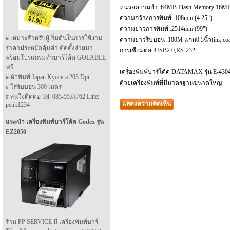
หน่วยความจำ :64MB Flash Memory 16
ความกว้างการพิมพ์ :108mm (4.25")
ความยาวการพิมพ์ :2514mm (
# เหมาะสำหรับผู้เริ่มต้นในการใช้งาน
ความยาวริบบอน :100M แกน0.5นิ้ว(ink coate
ราคาประหยัดคุ้มค่า ติดตั้งง่ายมา
การเชื่อมต่อ :USB2.0,RS-232
พร้อมโปรแกรมทำบาร์โค้ด GOLABLE
ฟรี
เครื่องพิมพ์บาร์โค้ด DATAMAX รุ่น E-4304
# หัวพิมพ์ Japan Kyocera 203 Dpi
ด้วยเครื่องพิมพ์ที่มีมาตรฐานขนาดใหญ่
# ใส่ริบบอน 300 เมตร
# สนใจติดต่อ Tel: 085-5533762 Line:
แสดงความคิดเห็น
penk1234
แนะนำ เครื่องพิมพ์บาร์โค้ด Godex รุ่น
EZ2050
ร้าน PP SERVICE มี เครื่องพิมพ์บาร์