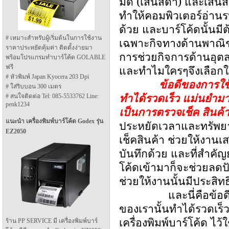
มืด (เส้นสีดำ) และเส้น
ทำให้คอมพิวเตอร์อ่านรห
ด้วย และบาร์โค้ดนั้นมี
# เหมาะสำหรับผู้เริ่มต้นในการใช้งาน
เฉพาะกิจทางด้านพาณิช
ราคาประหยัดคุ้มค่า ติดตั้งง่ายมา
การช่วยกิจการด้านอุตส
พร้อมโปรแกรมทำบาร์โค้ด GOLABLE
และทำไมใครๆจึงเลือกใช
ฟรี
# หัวพิมพ์ Japan Kyocera 203 Dpi
ข้อดีของการใช้
# ใส่ริบบอน 300 เมตร
ทำได้รวดเร็ว แม่นยำมา
# สนใจติดต่อ Tel: 085-5533762 Line:
penk1234
เป็นการตรวจเช็ค สินค้
แนะนำ เครื่องพิมพ์บาร์โค้ด Godex รุ่น
ประหยัดเวลาและทรัพยา
EZ2050
เช็คสินค้า ช่วยให้งานเ
บันทึกด้วย และที่สำคัญ
โค้ดเข้ามาก็จะช่วยลดป
ช่วยให้งานนั้นมีประสิท
และนี่คือข้อ
ของเรานั้นทำได้รวดเร็
เครื่องพิมพ์บาร์โค้ด ไว
ร้าน PP SERVICE มี เครื่องพิมพ์บาร์