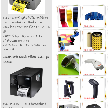
.
.
.
.
.
.
.
.
.
.
.
.
.
.
.
.
.
.
.
.
.
.
.
.
.
.
.
.
.
.
.
.
.
.
.
.
.
.
.
.
.
.
.
.
.
.
.
.
.
.
.
.
.
.
.
.
.
.
.
.
.
.
.
.
.
.
.
.
.
.
.
# เหมาะสำหรับผู้เริ่มต้นในการใช้งาน
ราคาประหยัดคุ้มค่า ติดตั้งง่ายมา
พร้อมโปรแกรมทำบาร์โค้ด GOLABLE
ฟรี
# หัวพิมพ์ Japan Kyocera 203 Dpi
# ใส่ริบบอน 300 เมตร
# สนใจติดต่อ Tel: 085-5533762 Line:
penk1234
แนะนำ เครื่องพิมพ์บาร์โค้ด Godex รุ่น
EZ2050
ร้าน PP SERVICE มี เครื่องพิมพ์บาร์