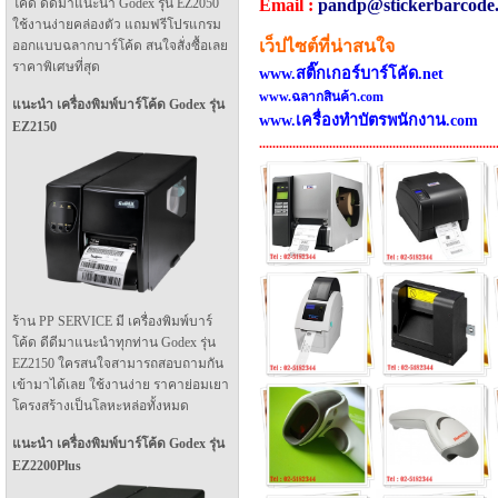
Email :
pandp@stickerbarcode
โค้ด ดีดีมาแนะนำ Godex รุ่น EZ2050
ใช้งานง่ายคล่องตัว แถมฟรีโปรแกรม
เว็ปไซต์ที่น่าสนใจ
ออกแบบฉลากบาร์โค้ด สนใจสั่งซื้อเลย
ราคาพิเศษที่สุด
www.สติ๊กเกอร์บาร์โค้ด.net
www.ฉลากสินค้า.com
แนะนำ เครื่องพิมพ์บาร์โค้ด Godex รุ่น
www.เครื่องทำบัตรพนักงาน.com
EZ2150
.
.
.
.
.
.
.
.
.
.
.
.
.
.
.
.
.
.
.
.
.
.
.
.
.
.
.
.
.
.
.
.
.
.
.
.
.
.
.
.
.
.
.
.
.
.
.
.
.
.
.
.
.
.
.
.
.
.
.
.
.
.
.
.
.
.
.
.
.
.
.
ร้าน PP SERVICE มี เครื่องพิมพ์บาร์
โค้ด ดีดีมาแนะนำทุกท่าน Godex รุ่น
EZ2150 ใครสนใจสามารถสอบถามกัน
เข้ามาได้เลย ใช้งานง่าย ราคาย่อมเยา
โครงสร้างเป็นโลหะหล่อทั้งหมด
แนะนำ เครื่องพิมพ์บาร์โค้ด Godex รุ่น
EZ2200Plus