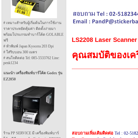
# เหมาะสำหรับผู้เริ่มต้นในการใช้งาน
ราคาประหยัดคุ้มค่า ติดตั้งง่ายมา
พร้อมโปรแกรมทำบาร์โค้ด GOLABLE
LS2208 Laser Scanner
ฟรี
# หัวพิมพ์ Japan Kyocera 203 Dpi
คุณสมบัติของเครื
# ใส่ริบบอน 300 เมตร
# สนใจติดต่อ Tel: 085-5533762 Line:
penk1234
-
-
-
-
-
-
-
-
-
-
-
-
-
-
-
-
-
-
-
-
-
-
-
-
-
-
-
-
-
-
-
-
-
-
-
-
-
-
-
-
-
-
-
-
-
-
-
-
-
-
-
-
-
แนะนำ เครื่องพิมพ์บาร์โค้ด Godex รุ่น
EZ2050
สอบถามเพิ่มเติม
ติดต่อ
Tel :
02-5182
ร้าน PP SERVICE มี เครื่องพิมพ์บาร์